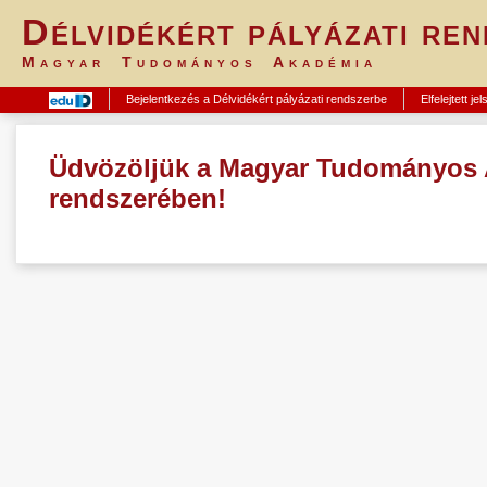
Délvidékért pályázati re
Magyar Tudományos Akadémia
Bejelentkezés a Délvidékért pályázati rendszerbe
Elfelejtett je
Üdvözöljük a Magyar Tudományos A
rendszerében!