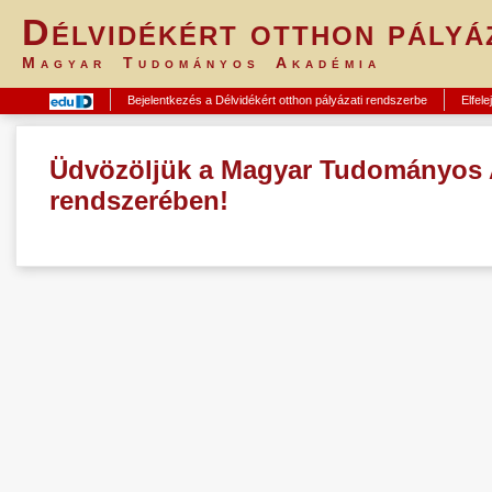
Délvidékért otthon pályá
Magyar Tudományos Akadémia
Bejelentkezés a Délvidékért otthon pályázati rendszerbe
Elfele
Üdvözöljük a Magyar Tudományos A
rendszerében!